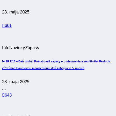
28. mája 2025
...
661
Info
Novinky
Zápasy
M-SR U13 – Deň druhý. Pokračovali zápasy o umiestnenia a semifinále. Pezinok
víťazí nad Handlovou a nasledujúci deň zabojuje o 5. miesto
28. mája 2025
...
643