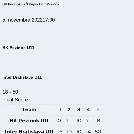
BK Pezinok - ZŠ Kupeckého
Pezinok
5. novembra 2022
17:00
BK Pezinok U11
Inter Bratislava U11
18
-
50
Final Score
Team
1
2
3
4
T
BK Pezinok U11
0
1
10
7
18
Inter Bratislava U11
16
10
10
14
50