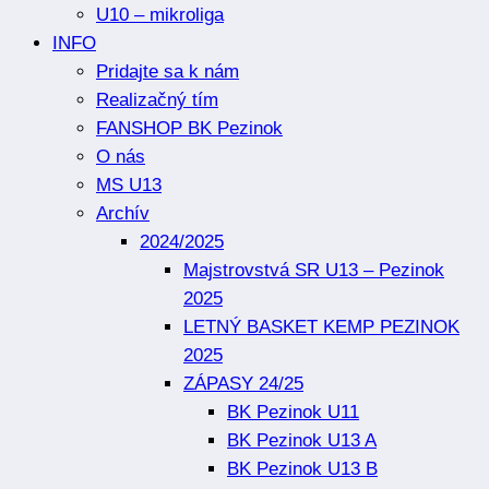
U10 – mikroliga
INFO
Pridajte sa k nám
Realizačný tím
FANSHOP BK Pezinok
O nás
MS U13
Archív
2024/2025
Majstrovstvá SR U13 – Pezinok
2025
LETNÝ BASKET KEMP PEZINOK
2025
ZÁPASY 24/25
BK Pezinok U11
BK Pezinok U13 A
BK Pezinok U13 B