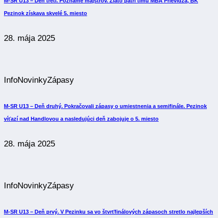
M-SR U13 – Deň tretí. Poznáme majstrov. Zlato patrí tímu MBA Prievidza, BK
Pezinok získava skvelé 5. miesto
28. mája 2025
Info
Novinky
Zápasy
M-SR U13 – Deň druhý. Pokračovali zápasy o umiestnenia a semifinále. Pezinok
víťazí nad Handlovou a nasledujúci deň zabojuje o 5. miesto
28. mája 2025
Info
Novinky
Zápasy
M-SR U13 – Deň prvý. V Pezinku sa vo štvrťfinálových zápasoch stretlo najlepších