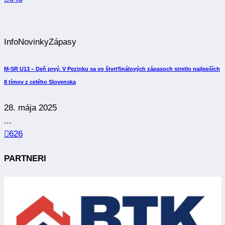
Info
Novinky
Zápasy
M-SR U13 – Deň prvý. V Pezinku sa vo štvrťfinálových zápasoch stretlo najlepších
8 tímov z celého Slovenska
28. mája 2025
...
626
PARTNERI