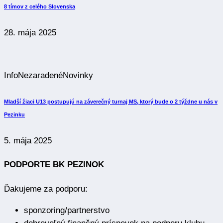
8 tímov z celého Slovenska
28. mája 2025
Info
Nezaradené
Novinky
Mladší žiaci U13 postupujú na záverečný turnaj MS, ktorý bude o 2 týždne u nás v
Pezinku
5. mája 2025
PODPORTE BK PEZINOK
Ďakujeme za podporu:
sponzoring/partnerstvo