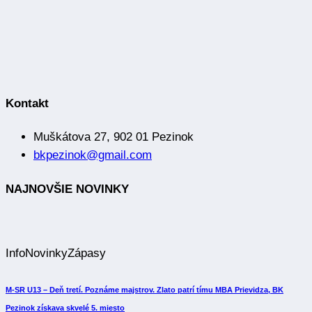
Kontakt
Muškátova 27, 902 01 Pezinok
bkpezinok@gmail.com
NAJNOVŠIE NOVINKY
Info
Novinky
Zápasy
M-SR U13 – Deň tretí. Poznáme majstrov. Zlato patrí tímu MBA Prievidza, BK
Pezinok získava skvelé 5. miesto