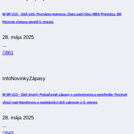
M-SR U13 – Deň tretí. Poznáme majstrov. Zlato patrí tímu MBA Prievidza, BK
Pezinok získava skvelé 5. miesto
28. mája 2025
...
661
Info
Novinky
Zápasy
M-SR U13 – Deň druhý. Pokračovali zápasy o umiestnenia a semifinále. Pezinok
víťazí nad Handlovou a nasledujúci deň zabojuje o 5. miesto
28. mája 2025
...
643