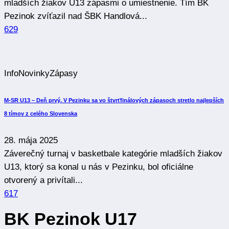
mladších žiakov U13 zápasmi o umiestnenie. Tím BK
Pezinok zvíťazil nad ŠBK Handlová...
629
Info
Novinky
Zápasy
M-SR U13 – Deň prvý. V Pezinku sa vo štvrťfinálových zápasoch stretlo najlepších
8 tímov z celého Slovenska
28. mája 2025
Záverečný turnaj v basketbale kategórie mladších žiakov
U13, ktorý sa konal u nás v Pezinku, bol oficiálne
otvorený a privítali...
617
BK Pezinok
U17