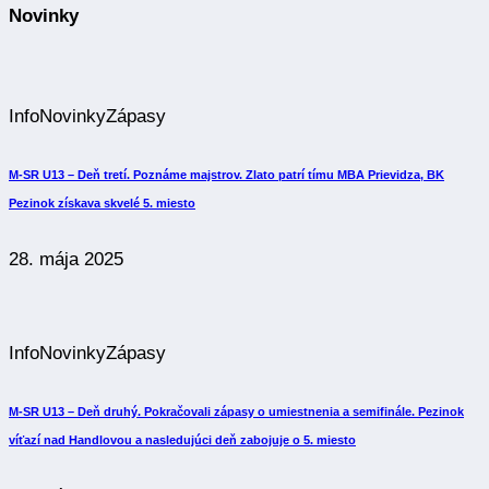
Novinky
Info
Novinky
Zápasy
M-SR U13 – Deň tretí. Poznáme majstrov. Zlato patrí tímu MBA Prievidza, BK
Pezinok získava skvelé 5. miesto
28. mája 2025
Info
Novinky
Zápasy
M-SR U13 – Deň druhý. Pokračovali zápasy o umiestnenia a semifinále. Pezinok
víťazí nad Handlovou a nasledujúci deň zabojuje o 5. miesto