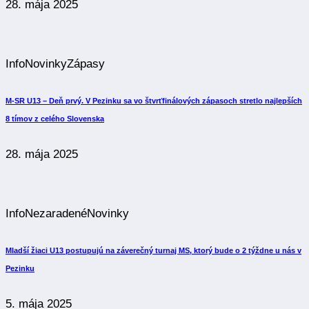
28. mája 2025
Info
Novinky
Zápasy
M-SR U13 – Deň prvý. V Pezinku sa vo štvrťfinálových zápasoch stretlo najlepších
8 tímov z celého Slovenska
28. mája 2025
Info
Nezaradené
Novinky
Mladší žiaci U13 postupujú na záverečný turnaj MS, ktorý bude o 2 týždne u nás v
Pezinku
5. mája 2025