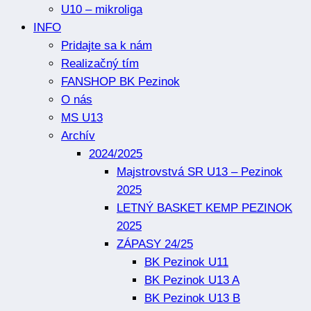
U10 – mikroliga
INFO
Pridajte sa k nám
Realizačný tím
FANSHOP BK Pezinok
O nás
MS U13
Archív
2024/2025
Majstrovstvá SR U13 – Pezinok
2025
LETNÝ BASKET KEMP PEZINOK
2025
ZÁPASY 24/25
BK Pezinok U11
BK Pezinok U13 A
BK Pezinok U13 B