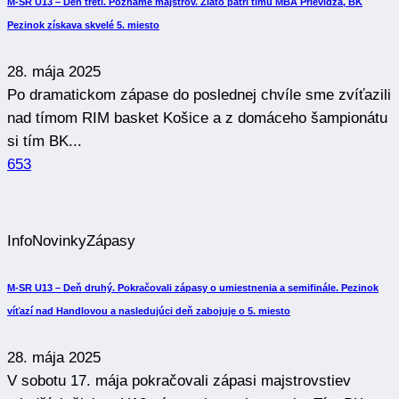
M-SR U13 – Deň tretí. Poznáme majstrov. Zlato patrí tímu MBA Prievidza, BK
Pezinok získava skvelé 5. miesto
28. mája 2025
Po dramatickom zápase do poslednej chvíle sme zvíťazili
nad tímom RIM basket Košice a z domáceho šampionátu
si tím BK...
653
Info
Novinky
Zápasy
M-SR U13 – Deň druhý. Pokračovali zápasy o umiestnenia a semifinále. Pezinok
víťazí nad Handlovou a nasledujúci deň zabojuje o 5. miesto
28. mája 2025
V sobotu 17. mája pokračovali zápasi majstrovstiev