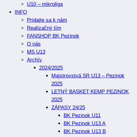
U10 – mikroliga
INFO
Pridajte sa k nám
Realizačný tím
FANSHOP BK Pezinok
O nás
MS U13
Archív
2024/2025
Majstrovstvá SR U13 – Pezinok
2025
LETNÝ BASKET KEMP PEZINOK
2025
ZÁPASY 24/25
BK Pezinok U11
BK Pezinok U13 A
BK Pezinok U13 B