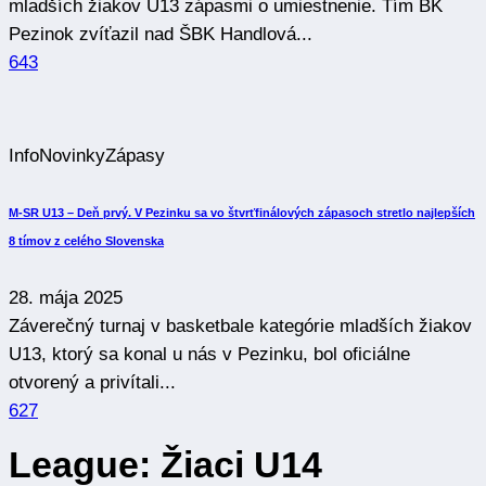
mladších žiakov U13 zápasmi o umiestnenie. Tím BK
Pezinok zvíťazil nad ŠBK Handlová...
643
Info
Novinky
Zápasy
M-SR U13 – Deň prvý. V Pezinku sa vo štvrťfinálových zápasoch stretlo najlepších
8 tímov z celého Slovenska
28. mája 2025
Záverečný turnaj v basketbale kategórie mladších žiakov
U13, ktorý sa konal u nás v Pezinku, bol oficiálne
otvorený a privítali...
627
League:
Žiaci U14