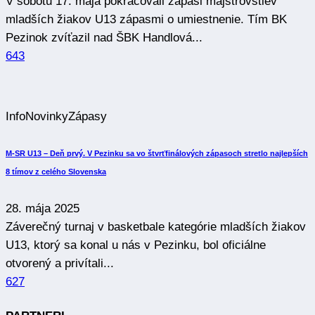
V sobotu 17. mája pokračovali zápasi majstrovstiev
mladších žiakov U13 zápasmi o umiestnenie. Tím BK
Pezinok zvíťazil nad ŠBK Handlová...
643
Info
Novinky
Zápasy
M-SR U13 – Deň prvý. V Pezinku sa vo štvrťfinálových zápasoch stretlo najlepších
8 tímov z celého Slovenska
28. mája 2025
Záverečný turnaj v basketbale kategórie mladších žiakov
U13, ktorý sa konal u nás v Pezinku, bol oficiálne
otvorený a privítali...
627