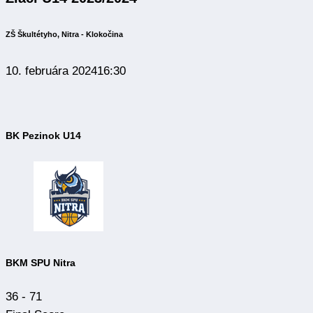
ZŠ Škultétyho, Nitra - Klokočina
10. februára 2024
16:30
BK Pezinok U14
BKM SPU Nitra
36
-
71