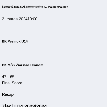
Športová hala SOŠ Komenského 41, Pezinok
Pezinok
2. marca 2024
10:00
BK Pezinok U14
BK MŠK Žiar nad Hronom
47
-
65
Final Score
Recap
Žiaci U14 2023/2024