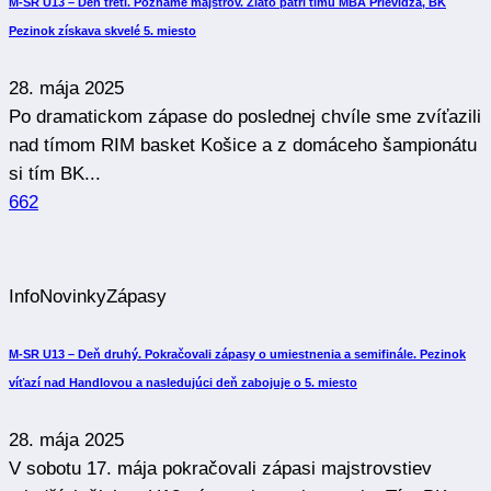
M-SR U13 – Deň tretí. Poznáme majstrov. Zlato patrí tímu MBA Prievidza, BK
Pezinok získava skvelé 5. miesto
28. mája 2025
Po dramatickom zápase do poslednej chvíle sme zvíťazili
nad tímom RIM basket Košice a z domáceho šampionátu
si tím BK...
662
Info
Novinky
Zápasy
M-SR U13 – Deň druhý. Pokračovali zápasy o umiestnenia a semifinále. Pezinok
víťazí nad Handlovou a nasledujúci deň zabojuje o 5. miesto
28. mája 2025
V sobotu 17. mája pokračovali zápasi majstrovstiev