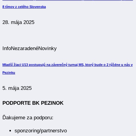
8 tímov z celého Slovenska
28. mája 2025
Info
Nezaradené
Novinky
Mladší žiaci U13 postupujú na záverečný turnaj MS, ktorý bude o 2 týždne u nás v
Pezinku
5. mája 2025
PODPORTE BK PEZINOK
Ďakujeme za podporu:
sponzoring/partnerstvo