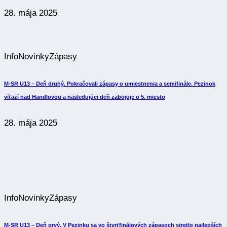
28. mája 2025
Info
Novinky
Zápasy
M-SR U13 – Deň druhý. Pokračovali zápasy o umiestnenia a semifinále. Pezinok
víťazí nad Handlovou a nasledujúci deň zabojuje o 5. miesto
28. mája 2025
Info
Novinky
Zápasy
M-SR U13 – Deň prvý. V Pezinku sa vo štvrťfinálových zápasoch stretlo najlepších