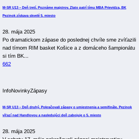
M-SR U13 – Deň tretí. Poznáme majstrov. Zlato patrí tímu MBA Prievidza, BK
Pezinok získava skvelé 5. miesto
28. mája 2025
Po dramatickom zápase do poslednej chvíle sme zvíťazili
nad tímom RIM basket Košice a z domáceho šampionátu
si tím BK...
662
Info
Novinky
Zápasy
M-SR U13 – Deň druhý. Pokračovali zápasy o umiestnenia a semifinále. Pezinok
víťazí nad Handlovou a nasledujúci deň zabojuje o 5. miesto
28. mája 2025