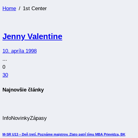
Home
1st Center
Jenny Valentine
10. apríla 1998
...
0
30
Najnovšie články
Info
Novinky
Zápasy
M-SR U13 – Deň tretí. Poznáme majstrov. Zlato patrí tímu MBA Prievidza, BK