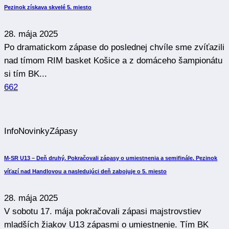
Pezinok získava skvelé 5. miesto
28. mája 2025
Po dramatickom zápase do poslednej chvíle sme zvíťazili
nad tímom RIM basket Košice a z domáceho šampionátu
si tím BK...
662
Info
Novinky
Zápasy
M-SR U13 – Deň druhý. Pokračovali zápasy o umiestnenia a semifinále. Pezinok
víťazí nad Handlovou a nasledujúci deň zabojuje o 5. miesto
28. mája 2025
V sobotu 17. mája pokračovali zápasi majstrovstiev
mladších žiakov U13 zápasmi o umiestnenie. Tím BK