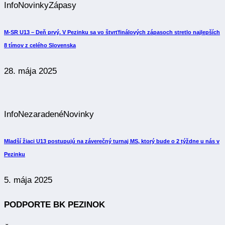
Info
Novinky
Zápasy
M-SR U13 – Deň prvý. V Pezinku sa vo štvrťfinálových zápasoch stretlo najlepších
8 tímov z celého Slovenska
28. mája 2025
Info
Nezaradené
Novinky
Mladší žiaci U13 postupujú na záverečný turnaj MS, ktorý bude o 2 týždne u nás v
Pezinku
5. mája 2025
PODPORTE BK PEZINOK