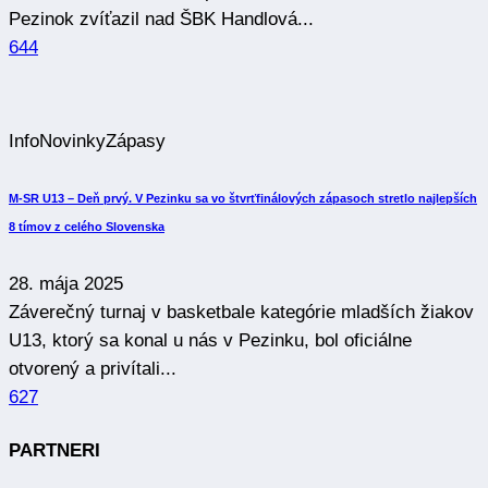
Pezinok zvíťazil nad ŠBK Handlová...
644
Info
Novinky
Zápasy
M-SR U13 – Deň prvý. V Pezinku sa vo štvrťfinálových zápasoch stretlo najlepších
8 tímov z celého Slovenska
28. mája 2025
Záverečný turnaj v basketbale kategórie mladších žiakov
U13, ktorý sa konal u nás v Pezinku, bol oficiálne
otvorený a privítali...
627
PARTNERI