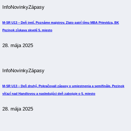
Info
Novinky
Zápasy
M-SR U13 – Deň tretí. Poznáme majstrov. Zlato patrí tímu MBA Prievidza, BK
Pezinok získava skvelé 5. miesto
28. mája 2025
Info
Novinky
Zápasy
M-SR U13 – Deň druhý. Pokračovali zápasy o umiestnenia a semifinále. Pezinok
víťazí nad Handlovou a nasledujúci deň zabojuje o 5. miesto
28. mája 2025