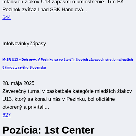
mladších žiakov U13 zápasmi o umiestnenie. Tím BK
Pezinok zvíťazil nad ŠBK Handlová...
644
Info
Novinky
Zápasy
M-SR U13 – Deň prvý. V Pezinku sa vo štvrťfinálových zápasoch stretlo najlepších
8 tímov z celého Slovenska
28. mája 2025
Záverečný turnaj v basketbale kategórie mladších žiakov
U13, ktorý sa konal u nás v Pezinku, bol oficiálne
otvorený a privítali...
627
Pozícia: 1st
Center