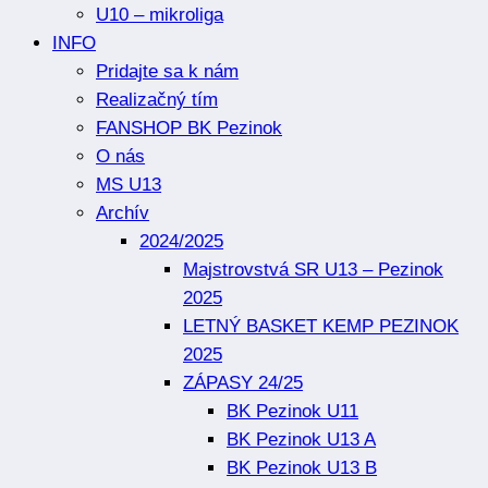
U10 – mikroliga
INFO
Pridajte sa k nám
Realizačný tím
FANSHOP BK Pezinok
O nás
MS U13
Archív
2024/2025
Majstrovstvá SR U13 – Pezinok
2025
LETNÝ BASKET KEMP PEZINOK
2025
ZÁPASY 24/25
BK Pezinok U11
BK Pezinok U13 A
BK Pezinok U13 B