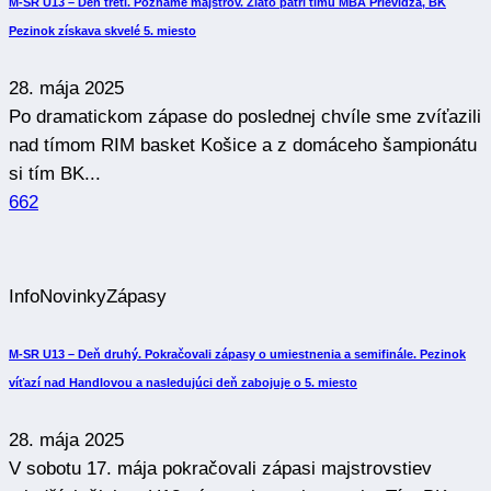
M-SR U13 – Deň tretí. Poznáme majstrov. Zlato patrí tímu MBA Prievidza, BK
Pezinok získava skvelé 5. miesto
28. mája 2025
Po dramatickom zápase do poslednej chvíle sme zvíťazili
nad tímom RIM basket Košice a z domáceho šampionátu
si tím BK...
662
Info
Novinky
Zápasy
M-SR U13 – Deň druhý. Pokračovali zápasy o umiestnenia a semifinále. Pezinok
víťazí nad Handlovou a nasledujúci deň zabojuje o 5. miesto
28. mája 2025
V sobotu 17. mája pokračovali zápasi majstrovstiev