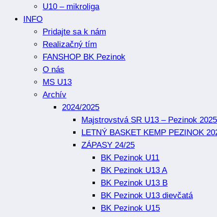
U10 – mikroliga
INFO
Pridajte sa k nám
Realizačný tím
FANSHOP BK Pezinok
O nás
MS U13
Archív
2024/2025
Majstrovstvá SR U13 – Pezinok 2025
LETNÝ BASKET KEMP PEZINOK 20
ZÁPASY 24/25
BK Pezinok U11
BK Pezinok U13 A
BK Pezinok U13 B
BK Pezinok U13 dievčatá
BK Pezinok U15