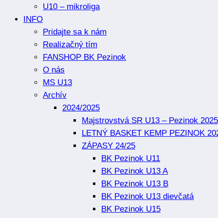
U10 – mikroliga
INFO
Pridajte sa k nám
Realizačný tím
FANSHOP BK Pezinok
O nás
MS U13
Archív
2024/2025
Majstrovstvá SR U13 – Pezinok 2025
LETNÝ BASKET KEMP PEZINOK 20
ZÁPASY 24/25
BK Pezinok U11
BK Pezinok U13 A
BK Pezinok U13 B
BK Pezinok U13 dievčatá
BK Pezinok U15