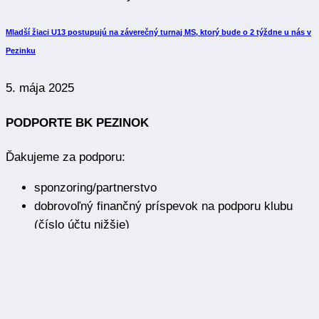
Mladší žiaci U13 postupujú na záverečný turnaj MS, ktorý bude o 2 týždne u nás v
Pezinku
5. mája 2025
PODPORTE BK PEZINOK
Ďakujeme za podporu:
sponzoring/partnerstvo
dobrovoľný finančný príspevok na podporu klubu
(číslo účtu nižšie)
mediálne partnertsvo
povzbudzovanie na našich zápasoch
sledovanie a zdieľanie na našich sociálnych sieťach
OZ Basketbalový klub Pezinok
Muškátova 27, 90201 Pezinok