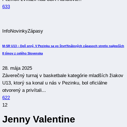
Info
Novinky
Zápasy
M-SR U13 – Deň prvý. V Pezinku sa vo štvrťfinálových zápasoch stretlo najlepších
8 tímov z celého Slovenska
28. mája 2025
Záverečný turnaj v basketbale kategórie mladších žiakov
U13, ktorý sa konal u nás v Pezinku, bol oficiálne
otvorený a privítali...
622
12
Jenny Valentine