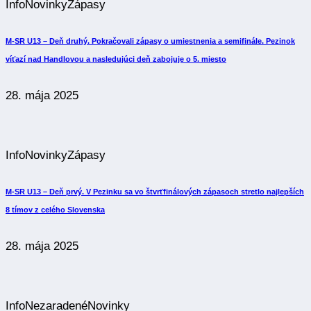
M-SR U13 – Deň druhý. Pokračovali zápasy o umiestnenia a semifinále. Pezinok
víťazí nad Handlovou a nasledujúci deň zabojuje o 5. miesto
28. mája 2025
Info
Novinky
Zápasy
M-SR U13 – Deň prvý. V Pezinku sa vo štvrťfinálových zápasoch stretlo najlepších
8 tímov z celého Slovenska
28. mája 2025
Info
Nezaradené
Novinky