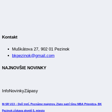
Kontakt
Muškátova 27, 902 01 Pezinok
bkpezinok@gmail.com
NAJNOVŠIE NOVINKY
Info
Novinky
Zápasy
M-SR U13 – Deň tretí. Poznáme majstrov. Zlato patrí tímu MBA Prievidza, BK
Pezinok získava skvelé 5. miesto