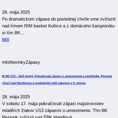
28. mája 2025
Po dramatickom zápase do poslednej chvíle sme zvíťazili
nad tímom RIM basket Košice a z domáceho šampionátu
si tím BK...
660
Info
Novinky
Zápasy
M-SR U13 – Deň druhý. Pokračovali zápasy o umiestnenia a semifinále. Pezinok
víťazí nad Handlovou a nasledujúci deň zabojuje o 5. miesto
28. mája 2025
V sobotu 17. mája pokračovali zápasi majstrovstiev
mladších žiakov U13 zápasmi o umiestnenie. Tím BK
Pezinok zvíťazil nad ŠBK Handlová...
633