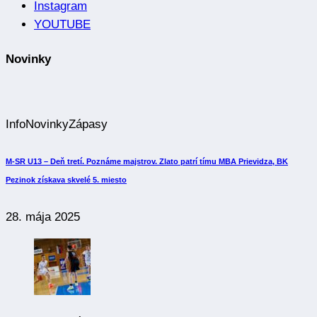
Novinky
Info
Novinky
Zápasy
M-SR U13 – Deň tretí. Poznáme majstrov. Zlato patrí tímu MBA Prievidza, BK
Pezinok získava skvelé 5. miesto
28. mája 2025
Info
Novinky
Zápasy