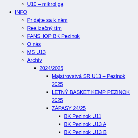
U10 – mikroliga
INFO
Pridajte sa k nám
Realizačný tím
FANSHOP BK Pezinok
O nás
MS U13
Archív
2024/2025
Majstrovstvá SR U13 – Pezinok
2025
LETNÝ BASKET KEMP PEZINOK
2025
ZÁPASY 24/25
BK Pezinok U11
BK Pezinok U13 A
BK Pezinok U13 B