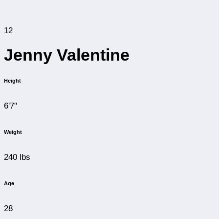
12
Jenny Valentine
Height
6'7"
Weight
240 lbs
Age
28
Birthday