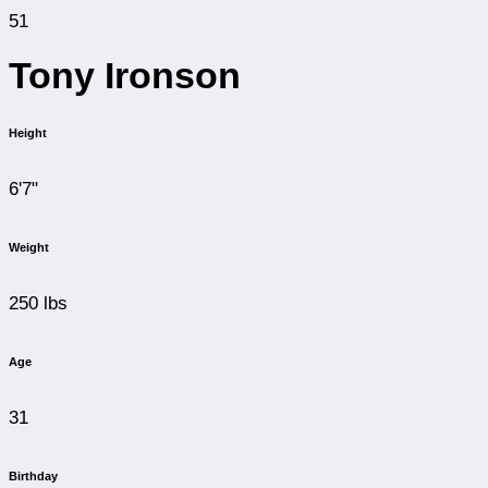
51
Tony Ironson
Height
6'7"
Weight
250 lbs
Age
31
Birthday