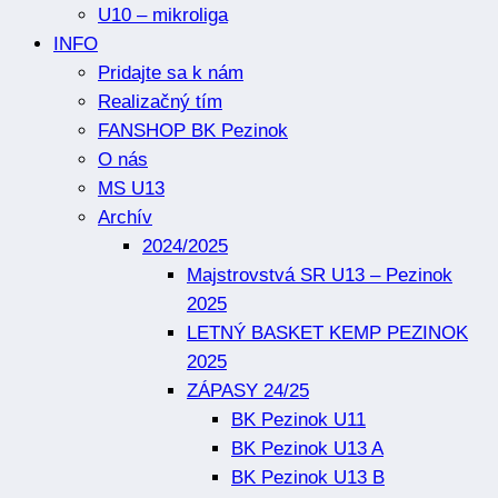
U10 – mikroliga
INFO
Pridajte sa k nám
Realizačný tím
FANSHOP BK Pezinok
O nás
MS U13
Archív
2024/2025
Majstrovstvá SR U13 – Pezinok
2025
LETNÝ BASKET KEMP PEZINOK
2025
ZÁPASY 24/25
BK Pezinok U11
BK Pezinok U13 A
BK Pezinok U13 B