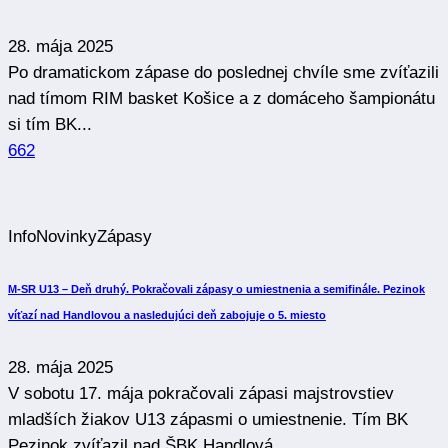
28. mája 2025
Po dramatickom zápase do poslednej chvíle sme zvíťazili
nad tímom RIM basket Košice a z domáceho šampionátu
si tím BK...
662
Info
Novinky
Zápasy
M-SR U13 – Deň druhý. Pokračovali zápasy o umiestnenia a semifinále. Pezinok
víťazí nad Handlovou a nasledujúci deň zabojuje o 5. miesto
28. mája 2025
V sobotu 17. mája pokračovali zápasi majstrovstiev
mladších žiakov U13 zápasmi o umiestnenie. Tím BK
Pezinok zvíťazil nad ŠBK Handlová...