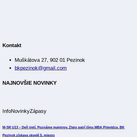
Kontakt
Muškátova 27, 902 01 Pezinok
bkpezinok@gmail.com
NAJNOVŠIE NOVINKY
Info
Novinky
Zápasy
M-SR U13 – Deň tretí. Poznáme majstrov. Zlato patrí tímu MBA Prievidza, BK
Pezinok získava skvelé 5. miesto