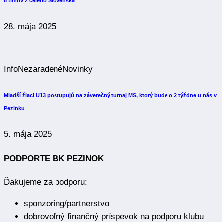
8 tímov z celého Slovenska
28. mája 2025
Info
Nezaradené
Novinky
Mladší žiaci U13 postupujú na záverečný turnaj MS, ktorý bude o 2 týždne u nás v
Pezinku
5. mája 2025
PODPORTE BK PEZINOK
Ďakujeme za podporu:
sponzoring/partnerstvo
dobrovoľný finančný príspevok na podporu klubu