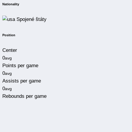
Nationality
Spojené štáty
Position
Center
0
avg
Points per game
0
avg
Assists per game
0
avg
Rebounds per game