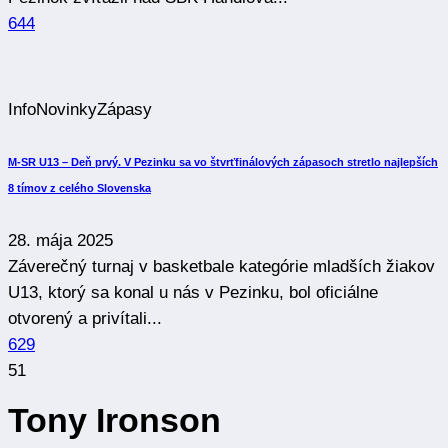
644
Info
Novinky
Zápasy
M-SR U13 – Deň prvý. V Pezinku sa vo štvrťfinálových zápasoch stretlo najlepších
8 tímov z celého Slovenska
28. mája 2025
Záverečný turnaj v basketbale kategórie mladších žiakov
U13, ktorý sa konal u nás v Pezinku, bol oficiálne
otvorený a privítali...
629
51
Tony Ironson