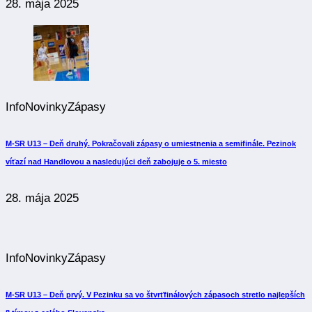
28. mája 2025
Info
Novinky
Zápasy
M-SR U13 – Deň druhý. Pokračovali zápasy o umiestnenia a semifinále. Pezinok
víťazí nad Handlovou a nasledujúci deň zabojuje o 5. miesto
28. mája 2025
Info
Novinky
Zápasy
M-SR U13 – Deň prvý. V Pezinku sa vo štvrťfinálových zápasoch stretlo najlepších