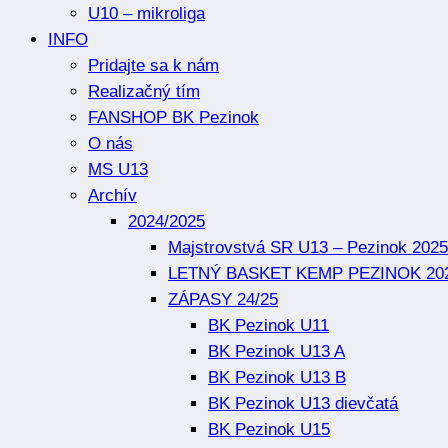
U10 – mikroliga
INFO
Pridajte sa k nám
Realizačný tím
FANSHOP BK Pezinok
O nás
MS U13
Archív
2024/2025
Majstrovstvá SR U13 – Pezinok 2025
LETNÝ BASKET KEMP PEZINOK 20
ZÁPASY 24/25
BK Pezinok U11
BK Pezinok U13 A
BK Pezinok U13 B
BK Pezinok U13 dievčatá
BK Pezinok U15