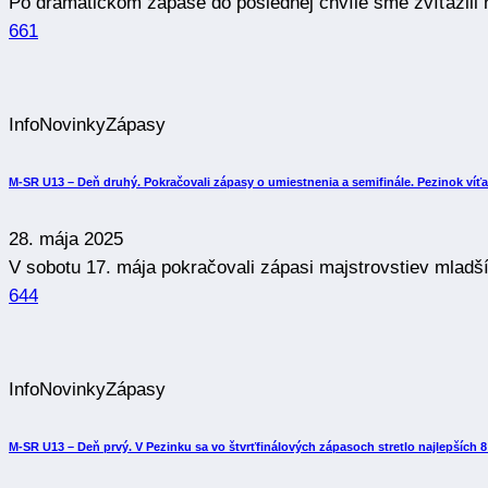
Po dramatickom zápase do poslednej chvíle sme zvíťazili
661
Info
Novinky
Zápasy
M-SR U13 – Deň druhý. Pokračovali zápasy o umiestnenia a semifinále. Pezinok víťa
28. mája 2025
V sobotu 17. mája pokračovali zápasi majstrovstiev mladš
644
Info
Novinky
Zápasy
M-SR U13 – Deň prvý. V Pezinku sa vo štvrťfinálových zápasoch stretlo najlepších 