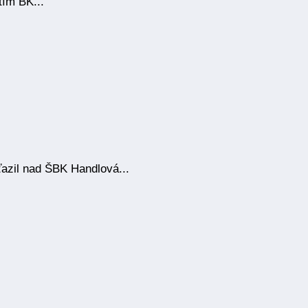
tím BK...
azil nad ŠBK Handlová...