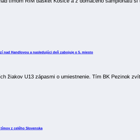
 nad tímom RIM basket Košice a z domáceho šampionátu si 
zí nad Handlovou a nasledujúci deň zabojuje o 5. miesto
ích žiakov U13 zápasmi o umiestnenie. Tím BK Pezinok zvíť
8 tímov z celého Slovenska