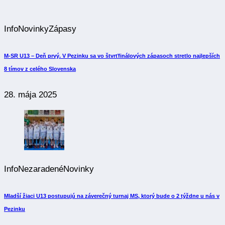
Info
Novinky
Zápasy
M-SR U13 – Deň prvý. V Pezinku sa vo štvrťfinálových zápasoch stretlo najlepších
8 tímov z celého Slovenska
28. mája 2025
Info
Nezaradené
Novinky
Mladší žiaci U13 postupujú na záverečný turnaj MS, ktorý bude o 2 týždne u nás v
Pezinku