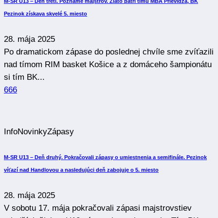
M-SR U13 – Deň tretí. Poznáme majstrov. Zlato patrí tímu MBA Prievidza, BK
Pezinok získava skvelé 5. miesto
28. mája 2025
Po dramatickom zápase do poslednej chvíle sme zvíťazili
nad tímom RIM basket Košice a z domáceho šampionátu
si tím BK...
666
Info
Novinky
Zápasy
M-SR U13 – Deň druhý. Pokračovali zápasy o umiestnenia a semifinále. Pezinok
víťazí nad Handlovou a nasledujúci deň zabojuje o 5. miesto
28. mája 2025
V sobotu 17. mája pokračovali zápasi majstrovstiev