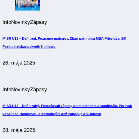
Info
Novinky
Zápasy
M-SR U13 – Deň tretí. Poznáme majstrov. Zlato patrí tímu MBA Prievidza, BK
Pezinok získava skvelé 5. miesto
28. mája 2025
Info
Novinky
Zápasy
M-SR U13 – Deň druhý. Pokračovali zápasy o umiestnenia a semifinále. Pezinok
víťazí nad Handlovou a nasledujúci deň zabojuje o 5. miesto
28. mája 2025