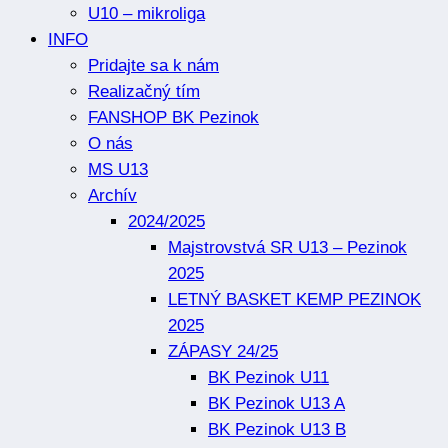
U10 – mikroliga
INFO
Pridajte sa k nám
Realizačný tím
FANSHOP BK Pezinok
O nás
MS U13
Archív
2024/2025
Majstrovstvá SR U13 – Pezinok
2025
LETNÝ BASKET KEMP PEZINOK
2025
ZÁPASY 24/25
BK Pezinok U11
BK Pezinok U13 A
BK Pezinok U13 B