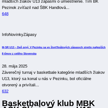
mladších žiakov U13 zápasmi o umiestnenie. Tím BK
Pezinok zvíťazil nad ŠBK Handlová...
648
Info
Novinky
Zápasy
M-SR U13 – Deň prvý. V Pezinku sa vo štvrťfinálových zápasoch stretlo najlepších
8 tímov z celého Slovenska
28. mája 2025
Záverečný turnaj v basketbale kategórie mladších žiakov
U13, ktorý sa konal u nás v Pezinku, bol oficiálne
otvorený a privítali...
632
Basketbalový klub MBK