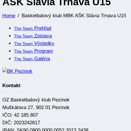
AŠK Slávia Trnava U15
Home
Basketbalový klub MBK AŠK Slávia Trnava U15
Prehľad
The Team
Zostava
The Team
Výsledky
The Team
Program
The Team
Galéria
The Team
Kontakt
OZ Basketbalový klub Pezinok
Muškátova 27, 902 01 Pezinok
IČO: 42 185 807
DIČ: 2023242617
IBAN: SK90 0900 0000 0052 2013 2438